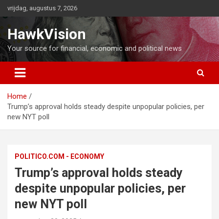
Ga
vrijdag, augustus 7, 2026
naar
de
HawkVision
inhoud
Your source for financial, economic and political news
Home
Trump’s approval holds steady despite unpopular policies, per
new NYT poll
POLITICO.COM - ECONOMY
Trump’s approval holds steady
despite unpopular policies, per
new NYT poll