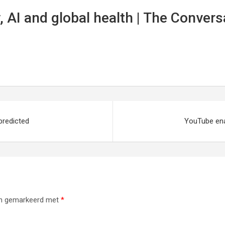
, AI and global health | The Convers
predicted
YouTube ena
ijn gemarkeerd met
*