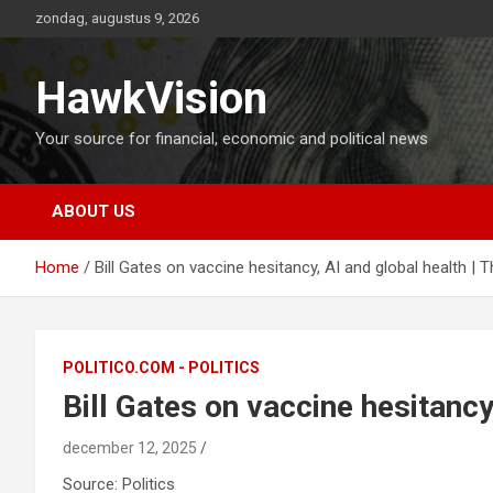
Ga
zondag, augustus 9, 2026
naar
de
inhoud
HawkVision
Your source for financial, economic and political news
ABOUT US
Home
Bill Gates on vaccine hesitancy, AI and global health |
POLITICO.COM - POLITICS
Bill Gates on vaccine hesitancy
december 12, 2025
Source: Politics